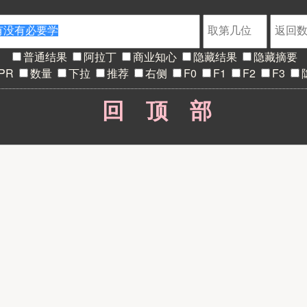
普通结果
阿拉丁
商业知心
隐藏结果
隐藏摘要
PR
数量
下拉
推荐
右侧
F0
F1
F2
F3
回顶部