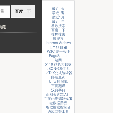
最近1天
最近1週
最近1月
最近1年
谷歌搜索
隐藏
百度一下
搜狗搜索
微搜索
Internet Archive
Gmail 邮箱
W3C 统一验证
PageSpeed
站网
5118 站长大数据
JSON校验工具
LaTeX公式编辑器
邮编查询
Unix 时间戳
百度翻译
汉典字典
正则表达式入门
百度内部编码规范
微数据层级
谷歌搜索控制台
必应网管工具